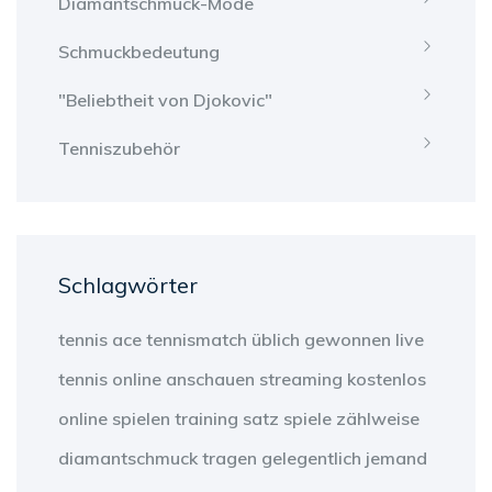
Diamantschmuck-Mode
Schmuckbedeutung
"Beliebtheit von Djokovic"
Tenniszubehör
Schlagwörter
tennis
ace
tennismatch
üblich
gewonnen
live
tennis
online anschauen
streaming
kostenlos
online
spielen
training
satz
spiele
zählweise
diamantschmuck
tragen
gelegentlich
jemand