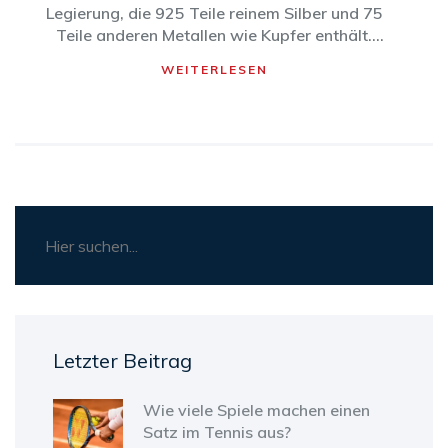
Legierung, die 925 Teile reinem Silber und 75
Teile anderen Metallen wie Kupfer enthält.
Schmuckstücke aus Sterling Silber sind
WEITERLESEN
langlebig und werden oft als Geschenk
verwendet. Da es ein hochwertiges Metall ist,
müssen Schmuckstücke aus Sterling Silber
regelmäßig gepflegt und gereinigt werden, um
ihre Glätte und Farbe zu erhalten. 925 R ist eine
Marke, die Qualität und Preiswürdigkeit auf
Schmuckstücken garantiert.
Letzter Beitrag
Wie viele Spiele machen einen
Satz im Tennis aus?