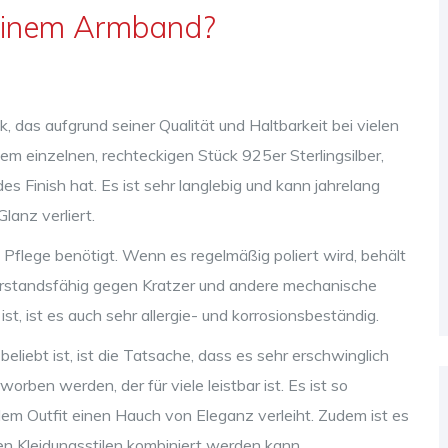
einem Armband?
 das aufgrund seiner Qualität und Haltbarkeit bei vielen
m einzelnen, rechteckigen Stück 925er Sterlingsilber,
s Finish hat. Es ist sehr langlebig und kann jahrelang
lanz verliert.
el Pflege benötigt. Wenn es regelmäßig poliert wird, behält
derstandsfähig gegen Kratzer und andere mechanische
st, ist es auch sehr allergie- und korrosionsbeständig.
iebt ist, ist die Tatsache, dass es sehr erschwinglich
orben werden, der für viele leistbar ist. Es ist so
edem Outfit einen Hauch von Eleganz verleiht. Zudem ist es
len Kleidungsstilen kombiniert werden kann.