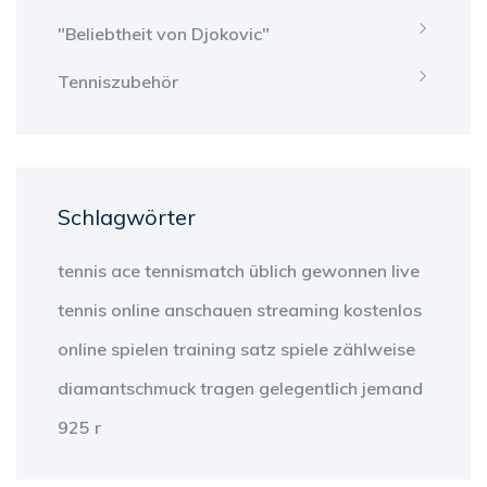
"Beliebtheit von Djokovic"
Tenniszubehör
Schlagwörter
tennis
ace
tennismatch
üblich
gewonnen
live
tennis
online anschauen
streaming
kostenlos
online
spielen
training
satz
spiele
zählweise
diamantschmuck
tragen
gelegentlich
jemand
925 r