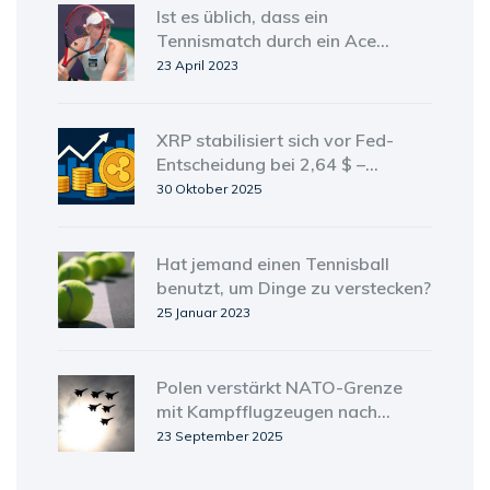
Ist es üblich, dass ein
Tennismatch durch ein Ace
gewonnen wird?
23 April 2023
XRP stabilisiert sich vor Fed-
Entscheidung bei 2,64 $ –
Kritische Zone um 2,60 $
30 Oktober 2025
entscheidet
Hat jemand einen Tennisball
benutzt, um Dinge zu verstecken?
25 Januar 2023
Polen verstärkt NATO-Grenze
mit Kampfflugzeugen nach
russischem Drohnenangriff
23 September 2025