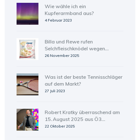
Wie wähle ich ein
Kupferarmband aus?
4 Februar 2023
Billa und Rewe rufen
Selchfleischknödel wegen
metallischer Fremdkörper zurück
26 November 2025
Was ist der beste Tennisschläger
auf dem Markt?
27 Juli 2023
Robert Kratky überraschend am
15. August 2025 aus Ö3
ausgetreten – Ärztlicher Rat und
22 Oktober 2025
Hassattacken