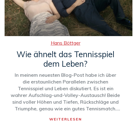
Hans Böttger
Wie ähnelt das Tennisspiel
dem Leben?
In meinem neuesten Blog-Post habe ich über
die erstaunlichen Parallelen zwischen
Tennisspiel und Leben diskutiert. Es ist ein
wahrer Aufschlag-und-Volley-Austausch! Beide
sind voller Höhen und Tiefen, Rückschläge und
Triumphe, genau wie ein gutes Tennismatch.
Man braucht Ausdauer und Hartnäckigkeit, um
WEITERLESEN
das Spiel zu gewinnen - ähnlich wie im Leben.
Und am Ende des Tages ist es nicht wichtig, wie
oft wir fallen, sondern wie oft wir aufstehen