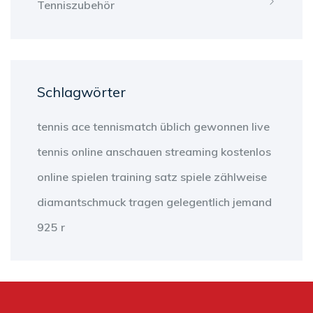
Tenniszubehör
Schlagwörter
tennis
ace
tennismatch
üblich
gewonnen
live
tennis
online anschauen
streaming
kostenlos
online
spielen
training
satz
spiele
zählweise
diamantschmuck
tragen
gelegentlich
jemand
925 r