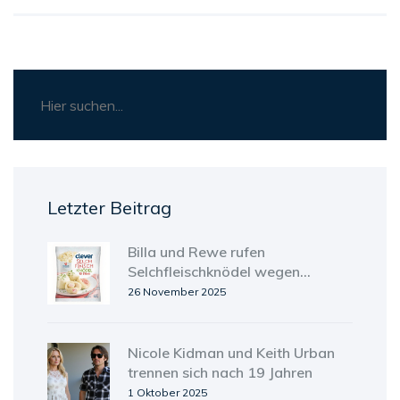
und weitermachen. Das ist doch ein echter
Grand Slam, oder?
Letzter Beitrag
Billa und Rewe rufen
Selchfleischknödel wegen
metallischer Fremdkörper zurück
26 November 2025
Nicole Kidman und Keith Urban
trennen sich nach 19 Jahren
1 Oktober 2025