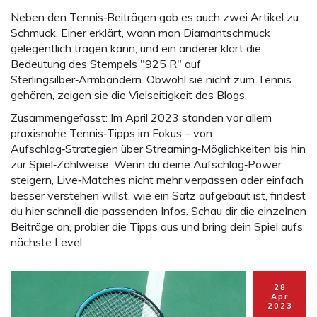
Neben den Tennis‑Beiträgen gab es auch zwei Artikel zu
Schmuck. Einer erklärt, wann man Diamantschmuck
gelegentlich tragen kann, und ein anderer klärt die
Bedeutung des Stempels "925 R" auf
Sterlingsilber‑Armbändern. Obwohl sie nicht zum Tennis
gehören, zeigen sie die Vielseitigkeit des Blogs.
Zusammengefasst: Im April 2023 standen vor allem
praxisnahe Tennis‑Tipps im Fokus – von
Aufschlag‑Strategien über Streaming‑Möglichkeiten bis hin
zur Spiel‑Zählweise. Wenn du deine Aufschlag‑Power
steigern, Live‑Matches nicht mehr verpassen oder einfach
besser verstehen willst, wie ein Satz aufgebaut ist, findest
du hier schnell die passenden Infos. Schau dir die einzelnen
Beiträge an, probier die Tipps aus und bring dein Spiel aufs
nächste Level.
28
Apr
2023