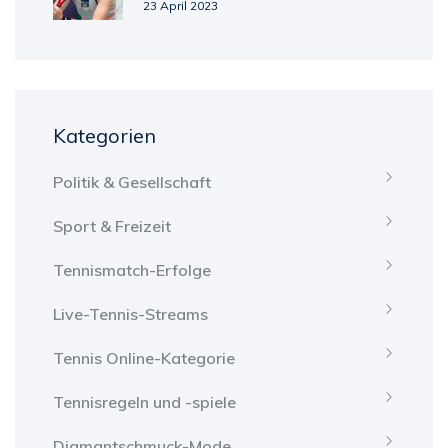
gewonnen wird?
23 April 2023
Kategorien
Politik & Gesellschaft
Sport & Freizeit
Tennismatch-Erfolge
Live-Tennis-Streams
Tennis Online-Kategorie
Tennisregeln und -spiele
Diamantschmuck-Mode