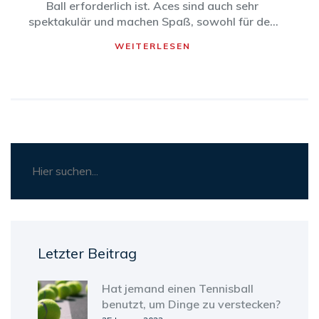
Ball erforderlich ist. Aces sind auch sehr
spektakulär und machen Spaß, sowohl für den
Spieler als auch für das Publikum. Aces sind ein
WEITERLESEN
sehr gutes Zeichen für einen Spieler, da sie
darauf hindeuten, dass er sehr präzise und
leistungsstark spielt. Ein Ace kann ein Match
schnell beenden und das Spielerlebnis
beschleunigen.
Letzter Beitrag
Hat jemand einen Tennisball
benutzt, um Dinge zu verstecken?