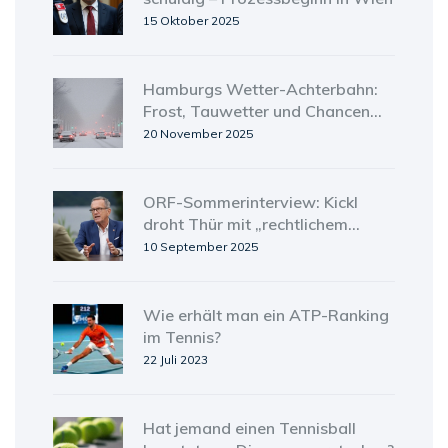
15 Oktober 2025
Hamburgs Wetter-Achterbahn:
Frost, Tauwetter und Chancen
auf Weiße Weihnachten
20 November 2025
ORF-Sommerinterview: Kickl
droht Thür mit „rechtlichem
Problem“ und attackiert
10 September 2025
Überwachungspläne
Wie erhält man ein ATP-Ranking
im Tennis?
22 Juli 2023
Hat jemand einen Tennisball