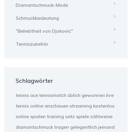
Diamantschmuck-Mode
Schmuckbedeutung
"Beliebtheit von Djokovic"
Tenniszubehör
Schlagwörter
tennis
ace
tennismatch
üblich
gewonnen
live
tennis
online anschauen
streaming
kostenlos
online
spielen
training
satz
spiele
zählweise
diamantschmuck
tragen
gelegentlich
jemand