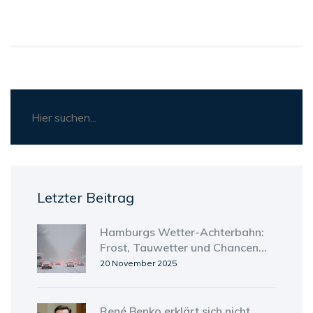
Letzter Beitrag
Hamburgs Wetter-Achterbahn:
Frost, Tauwetter und Chancen
auf Weiße Weihnachten
20 November 2025
René Benko erklärt sich nicht