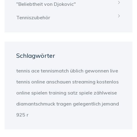
"Beliebtheit von Djokovic"
Tenniszubehör
Schlagwörter
tennis
ace
tennismatch
üblich
gewonnen
live
tennis
online anschauen
streaming
kostenlos
online
spielen
training
satz
spiele
zählweise
diamantschmuck
tragen
gelegentlich
jemand
925 r